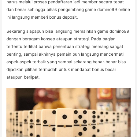
harus melalui proses pendaftaran jadi member secara tepat
dan benar sehingga pihak pengembang game domino99 online
ini langsung memberi bonus deposit.
Sekarang siapapun bisa langsung memainkan game domino99
dengan beragam konsep ataupun strategi. Pada bagian
tertentu terlihat bahwa penentuan strategi memang sangat
penting, sampai akhirnya pemain pun langsung mencermati
aspek-aspek terbaik yang sampai sekarang benar-benar bisa
dijadikan pilihan termudah untuk mendapat bonus besar
ataupun berlipat.