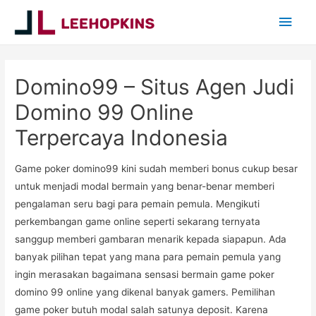
Main
Men
Domino99 – Situs Agen Judi
Domino 99 Online
Terpercaya Indonesia
Game poker domino99 kini sudah memberi bonus cukup besar
untuk menjadi modal bermain yang benar-benar memberi
pengalaman seru bagi para pemain pemula. Mengikuti
perkembangan game online seperti sekarang ternyata
sanggup memberi gambaran menarik kepada siapapun. Ada
banyak pilihan tepat yang mana para pemain pemula yang
ingin merasakan bagaimana sensasi bermain game poker
domino 99 online yang dikenal banyak gamers. Pemilihan
game poker butuh modal salah satunya deposit. Karena