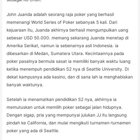
John Juanda adalah seorang raja poker yang berhasil
memenangi World Series of Poker sebanyak 5 kali. Dari
kejuaraan itu, Juanda akhirnya berhasil mengumpulkan uang
sebesar USD 50.000. memang sekarang Juanda menetap di
Amerika Serikat, namun ia sebenarnya asli Indonesia. ia
dibesarkan di Medan, Sumatera Utara. Kecintaannya pada
poker pasalnya bermula sasat ia memiliki banyak waktu luang
ketika menempuh pendidikan S2 nya di Seattle University. Di
dekat kampusnya ada kasino, dan di sana lah ia menghabiskan
banyak waktunya.
Setelah ia menamatkan pendidikan S2 nya, akhirnya ia
memutuskan untuk memilih poker sebagai jalan hidupnya.
Dengan sigap, pria yang mempunyai julukan JJ itu langsung
pindah ke California, dan mulai mengikuti turnamen-turnamen
poker yang ada di Seattle.