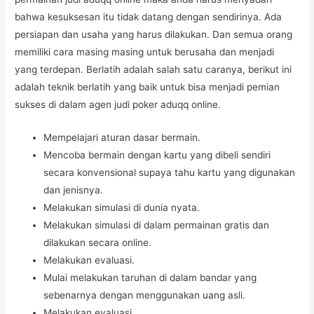
bahwa kesuksesan itu tidak datang dengan sendirinya. Ada
persiapan dan usaha yang harus dilakukan. Dan semua orang
memiliki cara masing masing untuk berusaha dan menjadi
yang terdepan. Berlatih adalah salah satu caranya, berikut ini
adalah teknik berlatih yang baik untuk bisa menjadi pemian
sukses di dalam agen judi poker aduqq online.
Mempelajari aturan dasar bermain.
Mencoba bermain dengan kartu yang dibeli sendiri
secara konvensional supaya tahu kartu yang digunakan
dan jenisnya.
Melakukan simulasi di dunia nyata.
Melakukan simulasi di dalam permainan gratis dan
dilakukan secara online.
Melakukan evaluasi.
Mulai melakukan taruhan di dalam bandar yang
sebenarnya dengan menggunakan uang asli.
Melakukan evaluasi.