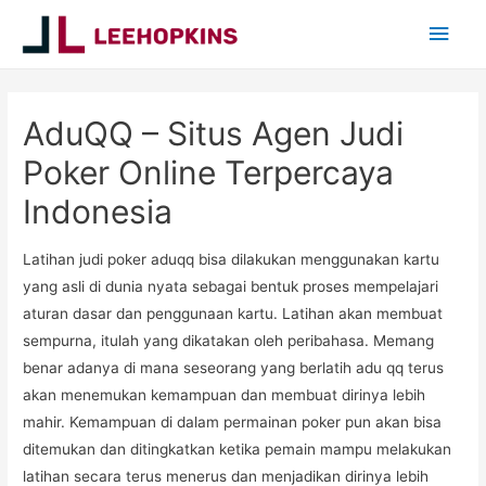
Main
Men
AduQQ – Situs Agen Judi
Poker Online Terpercaya
Indonesia
Latihan judi poker aduqq bisa dilakukan menggunakan kartu
yang asli di dunia nyata sebagai bentuk proses mempelajari
aturan dasar dan penggunaan kartu. Latihan akan membuat
sempurna, itulah yang dikatakan oleh peribahasa. Memang
benar adanya di mana seseorang yang berlatih adu qq terus
akan menemukan kemampuan dan membuat dirinya lebih
mahir. Kemampuan di dalam permainan poker pun akan bisa
ditemukan dan ditingkatkan ketika pemain mampu melakukan
latihan secara terus menerus dan menjadikan dirinya lebih